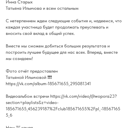
Инна Старых
Татьяна Ильичова и всем остальным
С нетерпением ждем следующие события и, надеемся, что
каждая участница будет продолжать преуспевать и
вносить свой вклад в общий успех.
Вместе мы сможем добиться больших результатов и
построить лучшее будущее для нас всех. Вперед, вместе
мы созидаем!
Фото отчёт предоставлен
Татьяной Ильичовой ❗️❗️❗️
https://vk.com/album-185671655_295081341
Видеоальбом встречи
https://vk.com/video/@wopora23?
section=playlists&z=video-
185671655_456239187%2Fclub185671655%2Fpl_-18567165
5_6
Наш ТГ канал