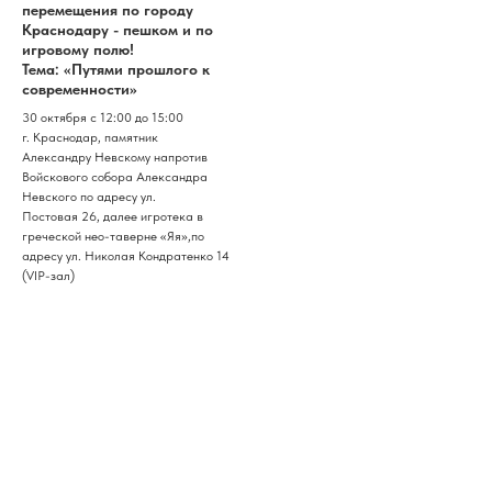
перемещения по городу
Краснодару - пешком и по
игровому полю!
Тема: «Путями прошлого к
современности»
30 октября с 12:00 до 15:00
г. Краснодар, памятник
Александру Невскому напротив
Войскового собора Александра
Невского по адресу ул.
Постовая 26, далее игротека в
греческой нео-таверне «Яя»,по
адресу ул. Николая Кондратенко 14
(VIP-зал)