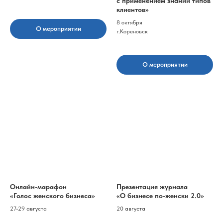
с применением знаний типов
клиентов»
8 октября
О мероприятии
г.Кореновск
О мероприятии
Онлайн-марафон
Презентация журнала
«Голос женского бизнеса»
«О бизнесе по-женски 2.0»
27-29 августа
20 августа