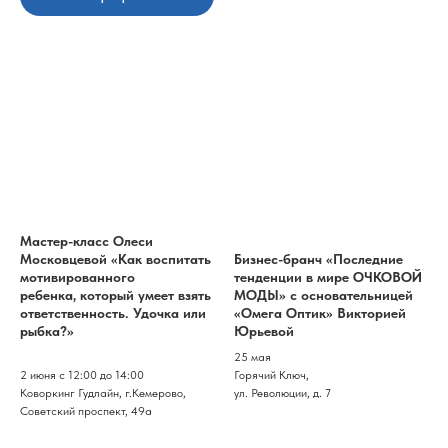
Мастер-класс Олеси
Московцевой «Как воспитать
Бизнес-бранч «Последние
мотивированного
тенденции в мире ОЧКОВОЙ
ребенка, который умеет взять
МОДЫ» с основательницей
ответственность. Удочка или
«Омега Оптик» Викторией
рыбка?»
Юрьевой
25 мая
2 июня с 12:00 до 14:00
Горячий Ключ,
Коворкинг Гудлайн, г.Кемерово,
ул. Революции, д. 7
Советский проспект, 49а