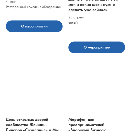
4 июня
мая и какие шаги нужно
Ресторанный комплекс «Геогранди»
сделать уже сейчас»
28 апреля
онлайн
О мероприятии
О мероприятии
День открытых дверей
Марафон для
сообщества Женщин-
предпринимателей
Лидеров «Созидание» и Мы
«Здоровый Бизнес»: