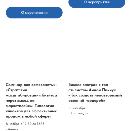
О мероприятии
О мероприятии
Семинар для самозанятых:
Бизнес-завтрак с топ-
«Стратегия
стилистом Анной Пинчук
масштабирования бизнеса
«Как создать неповторимый
через выход на
осенний гардероб»
маркетплейсы. Типология
30 октября
клиентов для эффективных
г.Краснодар
продаж в любой сфере»
8 ноября с 12:30 до 16:15
г.Анапа