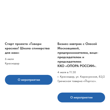
Старт проекта «Говори
Бизнес-завтрак с Олесей
красиво! Школа спикерства
Московцевой,
для мам»
предпринимателем, вице-
председателем и
6 июля
председателем
Краснодар
ККО «ОПОРА РОССИИ».
4 июля в 11:30
г. Краснодар, ул. Карасунская, 82/2
О мероприятии
Греческая таверна «Йоргос».
О мероприятии